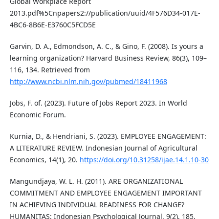
Global Workplace Report
2013.pdf%5Cnpapers2://publication/uuid/4F576D34-017E-
4BC6-8B6E-E3760C5FCD5E
Garvin, D. A., Edmondson, A. C., & Gino, F. (2008). Is yours a
learning organization? Harvard Business Review, 86(3), 109–
116, 134. Retrieved from
http://www.ncbi.nlm.nih.gov/pubmed/18411968
Jobs, F. of. (2023). Future of Jobs Report 2023. In World
Economic Forum.
Kurnia, D., & Hendriani, S. (2023). EMPLOYEE ENGAGEMENT:
A LITERATURE REVIEW. Indonesian Journal of Agricultural
Economics, 14(1), 20.
https://doi.org/10.31258/ijae.14.1.10-30
Mangundjaya, W. L. H. (2011). ARE ORGANIZATIONAL
COMMITMENT AND EMPLOYEE ENGAGEMENT IMPORTANT
IN ACHIEVING INDIVIDUAL READINESS FOR CHANGE?
HUMANITAS: Indonesian Psychological Journal, 9(2), 185.