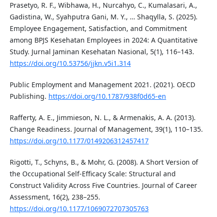
Prasetyo, R. F., Wibhawa, H., Nurcahyo, C., Kumalasari, A.,
Gadistina, W., Syahputra Gani, M. Y., … Shaqylla, S. (2025).
Employee Engagement, Satisfaction, and Commitment
among BPJS Kesehatan Employees in 2024: A Quantitative
Study. Jurnal Jaminan Kesehatan Nasional, 5(1), 116–143.
https://doi.org/10.53756/jjkn.v5i1.314
Public Employment and Management 2021. (2021). OECD
Publishing.
https://doi.org/10.1787/938f0d65-en
Rafferty, A. E., Jimmieson, N. L., & Armenakis, A. A. (2013).
Change Readiness. Journal of Management, 39(1), 110–135.
https://doi.org/10.1177/0149206312457417
Rigotti, T., Schyns, B., & Mohr, G. (2008). A Short Version of
the Occupational Self-Efficacy Scale: Structural and
Construct Validity Across Five Countries. Journal of Career
Assessment, 16(2), 238–255.
https://doi.org/10.1177/1069072707305763