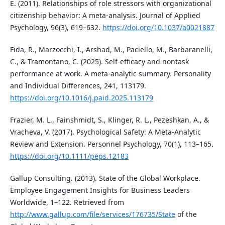
E. (2011). Relationships of role stressors with organizational
citizenship behavior: A meta-analysis. Journal of Applied
Psychology, 96(3), 619–632.
https://doi.org/10.1037/a0021887
Fida, R., Marzocchi, I., Arshad, M., Paciello, M., Barbaranelli,
C., & Tramontano, C. (2025). Self-efficacy and nontask
performance at work. A meta-analytic summary. Personality
and Individual Differences, 241, 113179.
https://doi.org/10.1016/j.paid.2025.113179
Frazier, M. L., Fainshmidt, S., Klinger, R. L., Pezeshkan, A., &
Vracheva, V. (2017). Psychological Safety: A Meta‐Analytic
Review and Extension. Personnel Psychology, 70(1), 113–165.
https://doi.org/10.1111/peps.12183
Gallup Consulting. (2013). State of the Global Workplace.
Employee Engagement Insights for Business Leaders
Worldwide, 1–122. Retrieved from
http://www.gallup.com/file/services/176735/State
of the