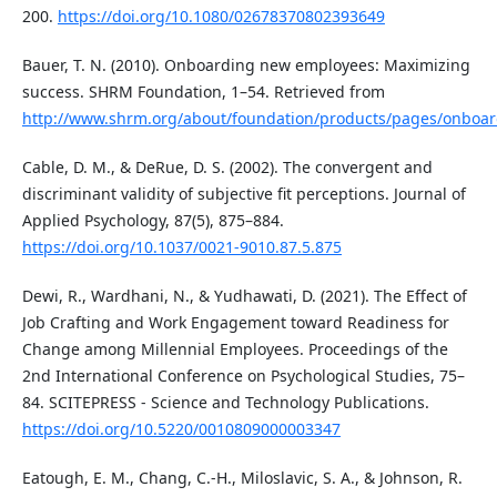
200.
https://doi.org/10.1080/02678370802393649
Bauer, T. N. (2010). Onboarding new employees: Maximizing
success. SHRM Foundation, 1–54. Retrieved from
http://www.shrm.org/about/foundation/products/pages/onboa
Cable, D. M., & DeRue, D. S. (2002). The convergent and
discriminant validity of subjective fit perceptions. Journal of
Applied Psychology, 87(5), 875–884.
https://doi.org/10.1037/0021-9010.87.5.875
Dewi, R., Wardhani, N., & Yudhawati, D. (2021). The Effect of
Job Crafting and Work Engagement toward Readiness for
Change among Millennial Employees. Proceedings of the
2nd International Conference on Psychological Studies, 75–
84. SCITEPRESS - Science and Technology Publications.
https://doi.org/10.5220/0010809000003347
Eatough, E. M., Chang, C.-H., Miloslavic, S. A., & Johnson, R.